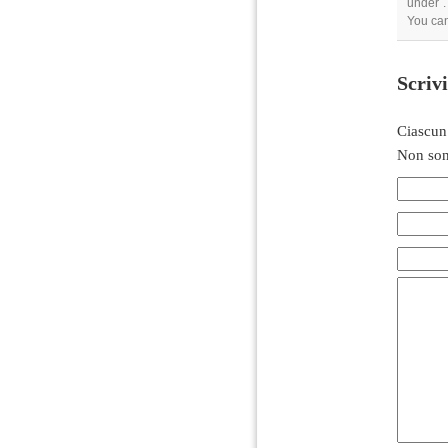
under .
You can
Scriv
Ciascun
Non son