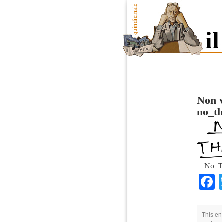
Non v
no_t
No_T
This en