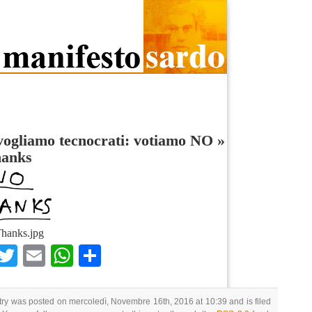
ogliamo tecnocrati: votiamo NO
»
hanks
hanks.jpg
Facebook
Twitter
Email
WhatsApp
Condividi
try was posted on mercoledì, Novembre 16th, 2016 at 10:39 and is filed