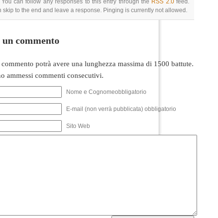
 You can follow any responses to this entry through the
RSS 2.0
feed.
 skip to the end and leave a response. Pinging is currently not allowed.
i un commento
 commento potrà avere una lunghezza massima di 1500 battute.
o ammessi commenti consecutivi.
Nome e Cognomeobbligatorio
E-mail (non verrà pubblicata) obbligatorio
Sito Web