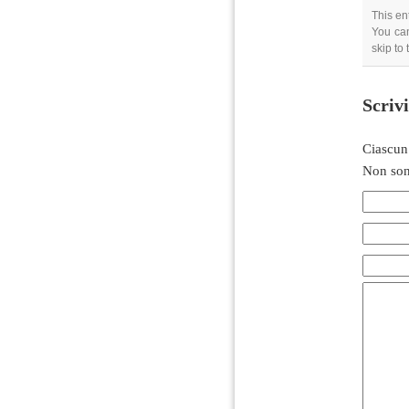
This en
You can
skip to
Scriv
Ciascun
Non son