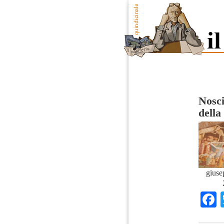
Nosci
della
giuse