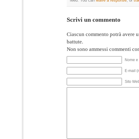
feed. You can
leave a response
, or
tr
Scrivi un commento
Ciascun commento potrà avere u
battute.
Non sono ammessi commenti con
Nome e 
E-mail (
Sito We