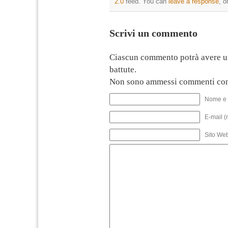
2.0
feed. You can
leave a response
, o
Scrivi un commento
Ciascun commento potrà avere u
battute.
Non sono ammessi commenti con
Nome e 
E-mail (
Sito We