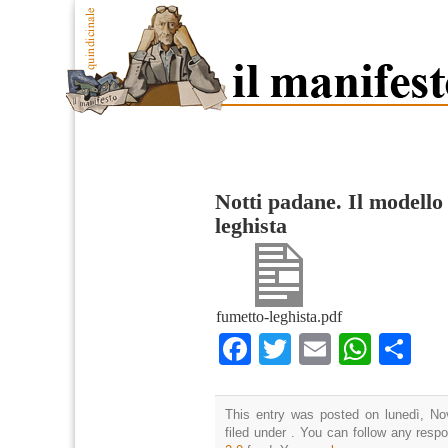
Notti padane. Il modell
leghista
fumetto-leghista.pdf
Facebook
Twitter
Email
What
Co
This entry was posted on lunedì, No
filed under . You can follow any resp