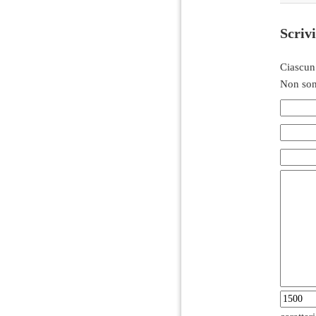
Scriv
Ciascun
Non son