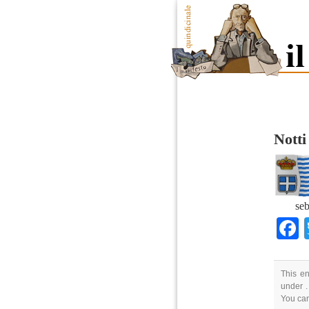
Notti
seb
This en
under .
You ca