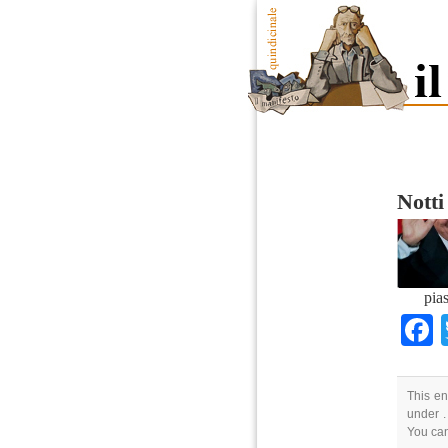
Notti
pia
This en
under .
You ca