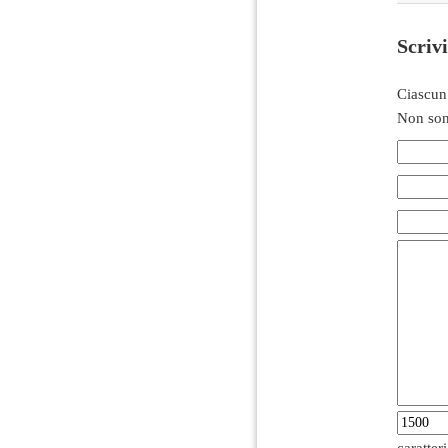
Scriv
Ciascun
Non son
caratter