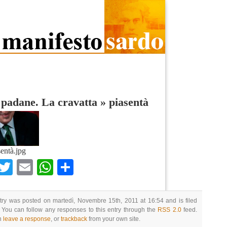
 padane. La cravatta
»
piasentà
sentà.jpg
Facebook
Twitter
Email
WhatsApp
Condividi
try was posted on martedì, Novembre 15th, 2011 at 16:54 and is filed
 You can follow any responses to this entry through the
RSS 2.0
feed.
n
leave a response
, or
trackback
from your own site.