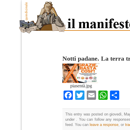
Notti padane. La terra 
piasentà.jpg
Facebook
Twitter
Email
What
Co
This entry was posted on giovedì, Mag
under . You can follow any responses
feed. You can
leave a response
, or
tr