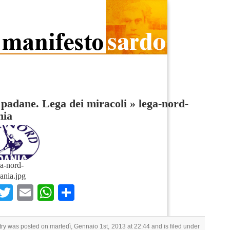
 padane. Lega dei miracoli
»
lega-nord-
nia
a-nord-
ania.jpg
Facebook
Twitter
Email
WhatsApp
Condividi
try was posted on martedì, Gennaio 1st, 2013 at 22:44 and is filed under