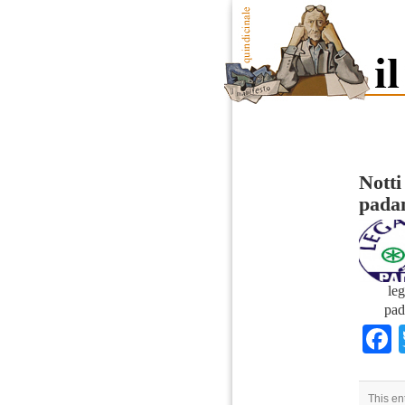
Notti
pada
leg
pad
This en