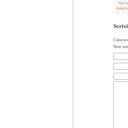
. You c
leave 
Scriv
Ciascun
Non son