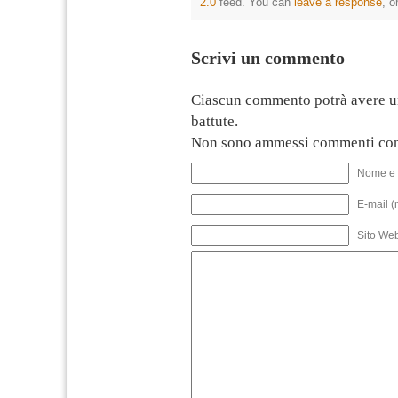
2.0
feed. You can
leave a response
, o
Scrivi un commento
Ciascun commento potrà avere u
battute.
Non sono ammessi commenti con
Nome e 
E-mail (
Sito We