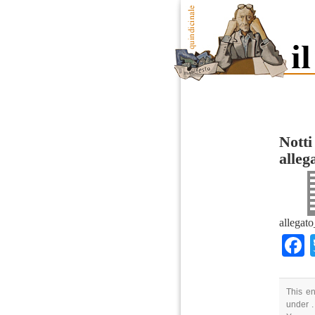
Notti
all
alleg
This en
under .