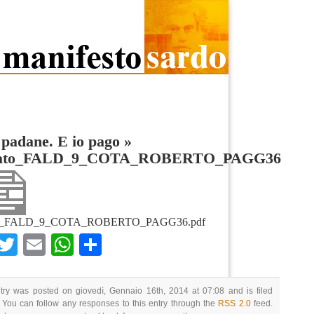
 padane. E io pago
»
egato_FALD_9_COTA_ROBERTO_PAGG36
ato_FALD_9_COTA_ROBERTO_PAGG36.pdf
Facebook
Twitter
Email
WhatsApp
Condividi
try was posted on giovedì, Gennaio 16th, 2014 at 07:08 and is filed
 You can follow any responses to this entry through the
RSS 2.0
feed.