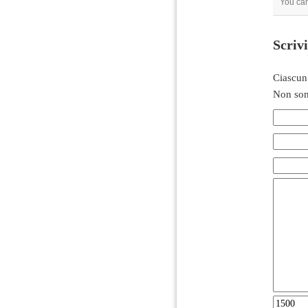
You ca
Scriv
Ciascun
Non son