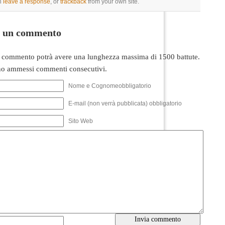
n
leave a response
, or
trackback
from your own site.
i un commento
 commento potrà avere una lunghezza massima di 1500 battute.
o ammessi commenti consecutivi.
Nome e Cognomeobbligatorio
E-mail (non verrà pubblicata) obbligatorio
Sito Web