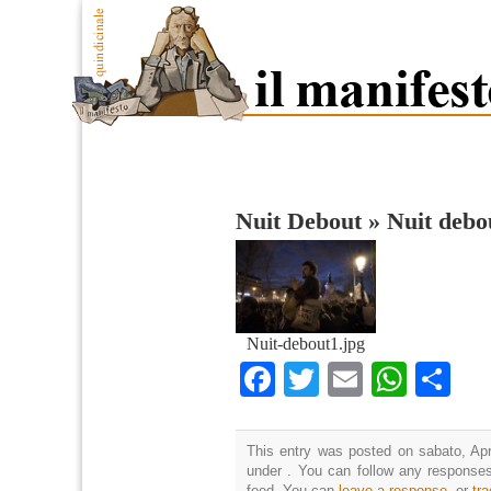
Nuit Debout
»
Nuit debo
Nuit-debout1.jpg
Facebook
Twitter
Email
What
Co
This entry was posted on sabato, Apri
under . You can follow any responses
feed. You can
leave a response
, or
tr