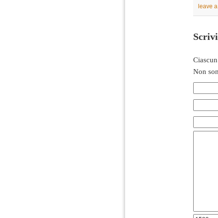
leave 
Scriv
Ciascun
Non son