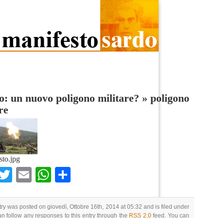
: un nuovo poligono militare?
»
poligono
re
sto.jpg
Facebook
Twitter
Email
WhatsApp
Condividi
try was posted on giovedì, Ottobre 16th, 2014 at 05:32 and is filed under
an follow any responses to this entry through the
RSS 2.0
feed. You can