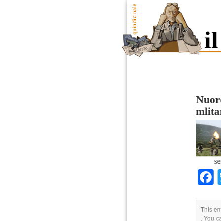
Nuoro
mlita
se
This en
. You c