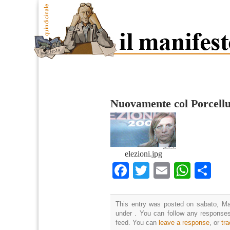
Nuovamente col Porcell
elezioni.jpg
Facebook
Twitter
Email
What
Co
This entry was posted on sabato, Mar
under . You can follow any responses
feed. You can
leave a response
, or
tr