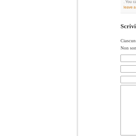
. You c
leave 
Scriv
Ciascun
Non son