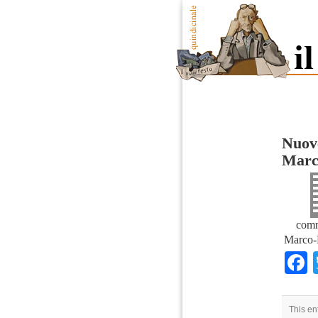
Nuove
Marc
comm
Marco-B
This en