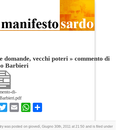
 domande, vecchi poteri
»
commento di
o Barbieri
ento-di-
arbieri.pdf
Facebook
Twitter
Email
WhatsApp
Condividi
try was posted on giovedì, Giugno 30th, 2011 at 21:50 and is filed under