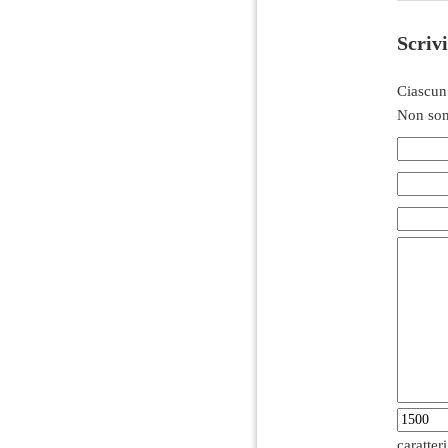
Scriv
Ciascun
Non son
caratter