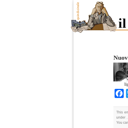
Nuove
li
This en
under .
You ca