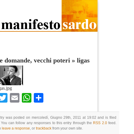
 domande, vecchi poteri
»
ligas
gas.jpg
Facebook
Twitter
Email
WhatsApp
Condividi
try was posted on mercoledì, Giugno 29th, 2011 at 19:02 and is filed
 You can follow any responses to this entry through the
RSS 2.0
feed.
n
leave a response
, or
trackback
from your own site.