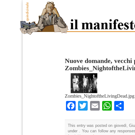
Nuove domande, vecchi 
Zombies_NightoftheLiv
Zombies_NightoftheLivingDead.jpg
Facebook
Twitter
Email
What
Co
This entry was posted on giovedì, Giu
under . You can follow any responses