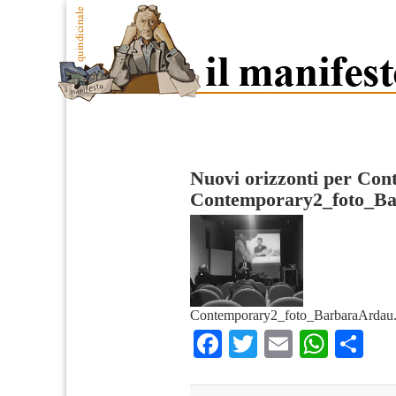
Nuovi orizzonti per Co
Contemporary2_foto_B
Contemporary2_foto_BarbaraArdau.
Facebook
Twitter
Email
What
Co