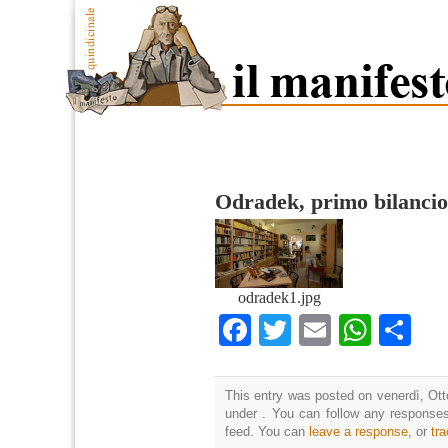
Odradek, primo bilancio
odradek1.jpg
Facebook
Twitter
Email
What
Co
This entry was posted on venerdì, Otto
under . You can follow any responses
feed. You can
leave a response
, or
tr