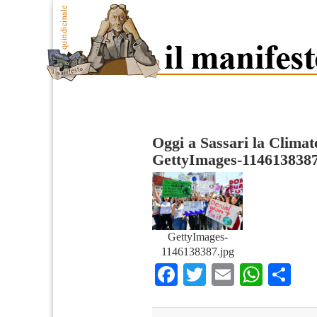
Oggi a Sassari la Clima
GettyImages-114613838
GettyImages-
1146138387.jpg
Facebook
Twitter
Email
What
Co