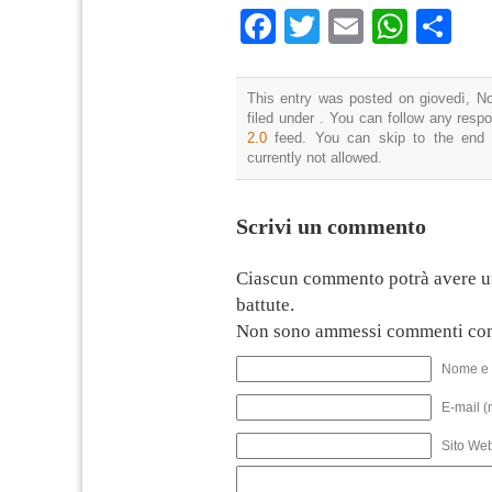
Facebook
Twitter
Email
What
Co
This entry was posted on giovedì, N
filed under . You can follow any resp
2.0
feed. You can skip to the end 
currently not allowed.
Scrivi un commento
Ciascun commento potrà avere u
battute.
Non sono ammessi commenti con
Nome e 
E-mail (
Sito We