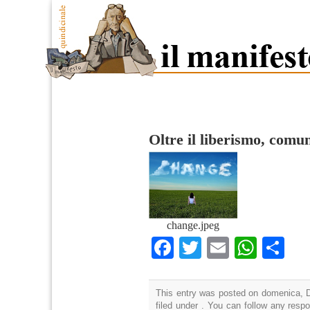
Oltre il liberismo, comu
change.jpeg
Facebook
Twitter
Email
What
Co
This entry was posted on domenica, D
filed under . You can follow any resp