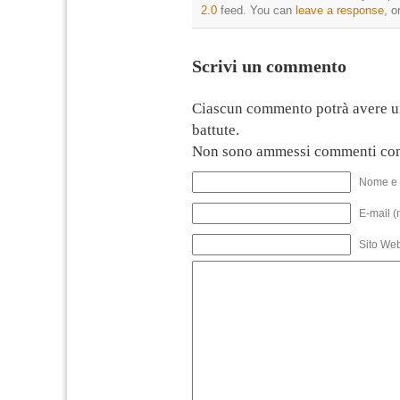
2.0
feed. You can
leave a response
, o
Scrivi un commento
Ciascun commento potrà avere u
battute.
Non sono ammessi commenti con
Nome e 
E-mail (
Sito We