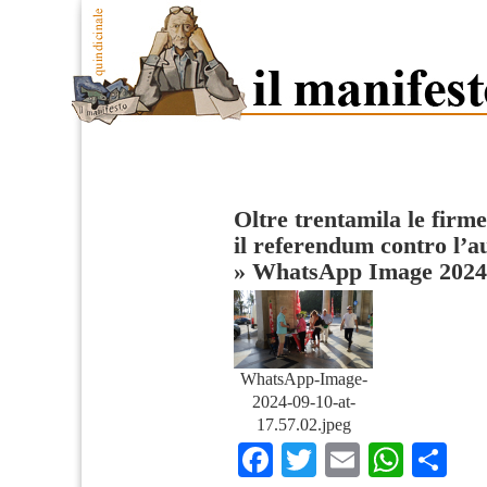
Oltre trentamila le firme
il referendum contro l’a
»
WhatsApp Image 2024-
WhatsApp-Image-
2024-09-10-at-
17.57.02.jpeg
Facebook
Twitter
Email
What
Co