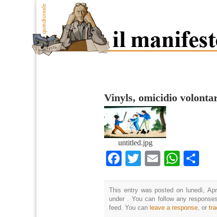
Vinyls, omicidio volonta
untitled.jpg
Facebook
Twitter
Email
What
Co
This entry was posted on lunedì, Apri
under . You can follow any responses
feed. You can
leave a response
, or
tr