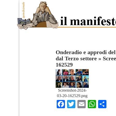
Onderadio e approdi del s
dal Terzo settore
»
Scree
162529
Screenshot-2024-
03-20-162529.png
Facebook
Twitter
Email
What
Co