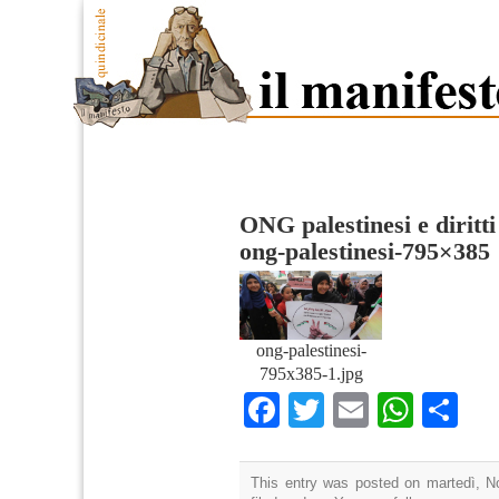
ONG palestinesi e diritt
ong-palestinesi-795×385
ong-palestinesi-
795x385-1.jpg
Facebook
Twitter
Email
What
Co
This entry was posted on martedì, N