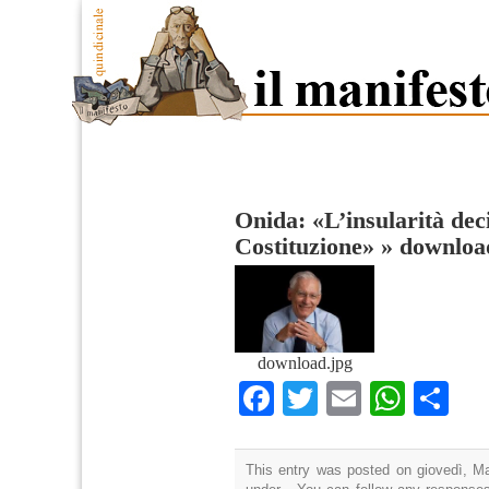
Onida: «L’insularità dec
Costituzione»
»
downloa
download.jpg
Facebook
Twitter
Email
What
Co
This entry was posted on giovedì, Ma