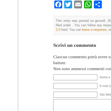
Facebook
Twitter
Email
What
Co
This entry was posted on giovedì, D
filed under . You can follow any resp
2.0
feed. You can
leave a response
, o
Scrivi un commento
Ciascun commento potrà avere u
battute.
Non sono ammessi commenti con
Nome e 
E-mail (
Sito We