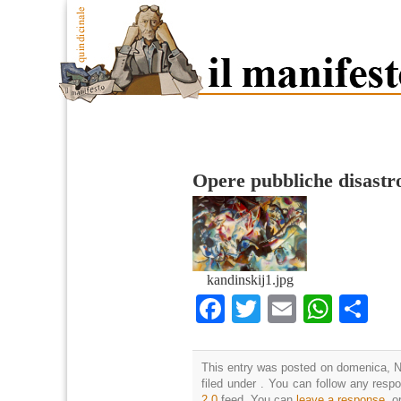
Opere pubbliche disastr
kandinskij1.jpg
Facebook
Twitter
Email
What
Co
This entry was posted on domenica, N
filed under . You can follow any resp
2.0
feed. You can
leave a response
, o