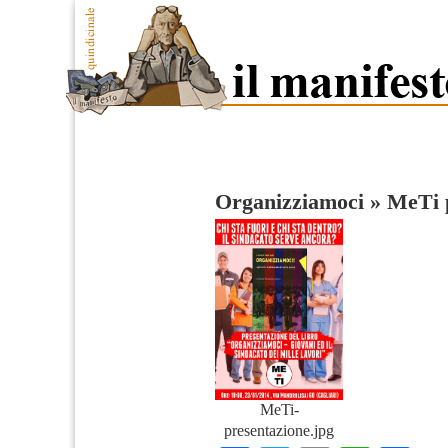
Organizziamoci
»
MeTi 
MeTi-
presentazione.jpg