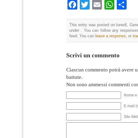
Facebook
Twitter
Email
What
Co
This entry was posted on lunedì, Genn
under . You can follow any responses
feed. You can
leave a response
, or
tr
Scrivi un commento
Ciascun commento potrà avere u
battute.
Non sono ammessi commenti con
Nome e 
E-mail (
Sito We