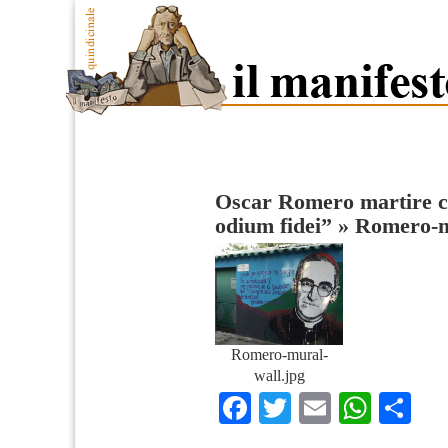
Oscar Romero martire civ
odium fidei”
»
Romero-m
Romero-mural-
wall.jpg
Facebook
Twitter
Email
What
Co