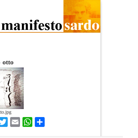
»
otto
tto.jpg
Facebook
Twitter
Email
WhatsApp
Condividi