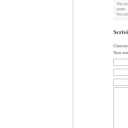
This en
under .
You can
Scriv
Ciascun
Non son