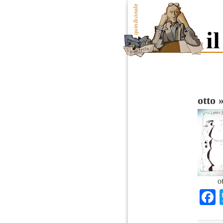
otto
o