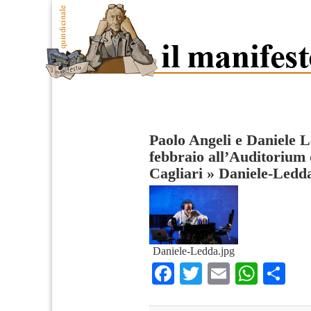
Paolo Angeli e Daniele L
febbraio all’Auditorium 
Cagliari
»
Daniele-Ledd
Daniele-Ledda.jpg
Facebook
Twitter
Email
What
Co