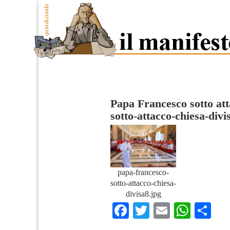
Papa Francesco sotto at
sotto-attacco-chiesa-divi
papa-francesco-
sotto-attacco-chiesa-
divisa8.jpg
Facebook
Twitter
Email
What
Co