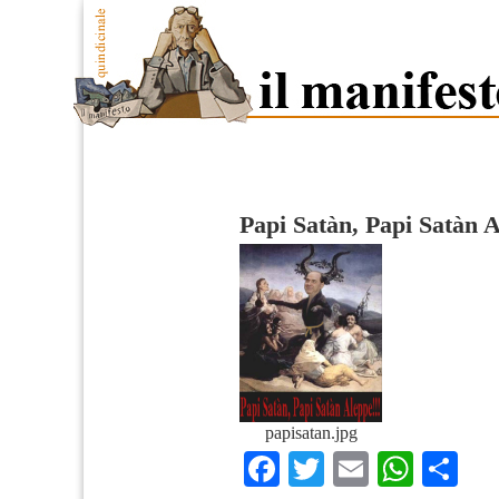
Papi Satàn, Papi Satàn 
papisatan.jpg
Facebook
Twitter
Email
What
Co