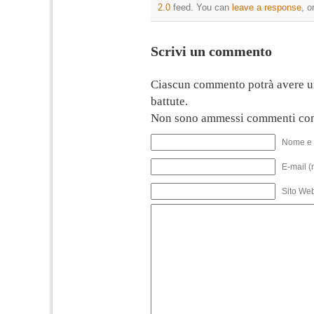
2.0
feed. You can
leave a response
, o
Scrivi un commento
Ciascun commento potrà avere u
battute.
Non sono ammessi commenti con
Nome e 
E-mail (
Sito We