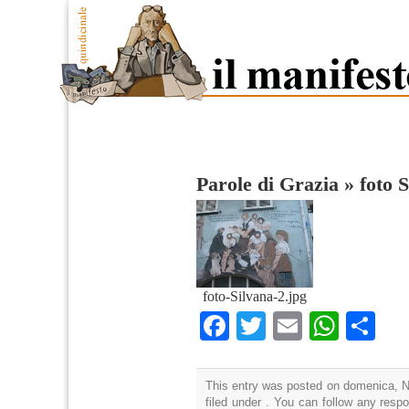
Parole di Grazia
»
foto 
foto-Silvana-2.jpg
Facebook
Twitter
Email
What
Co
This entry was posted on domenica, N
filed under . You can follow any resp