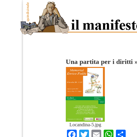
Una partita per i diritti
Locandina-5.jpg
Facebook
Twitter
Email
What
Co