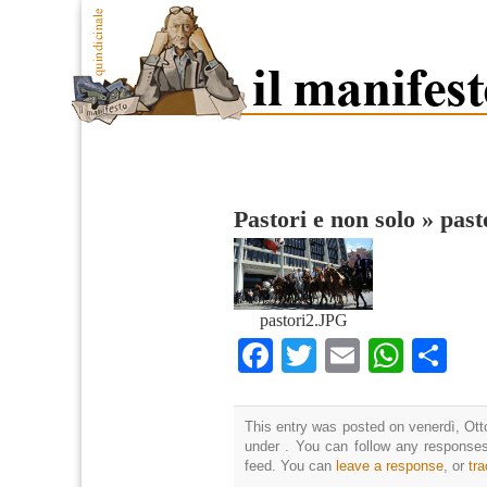
Pastori e non solo
»
past
pastori2.JPG
Facebook
Twitter
Email
What
Co
This entry was posted on venerdì, Otto
under . You can follow any responses
feed. You can
leave a response
, or
tr