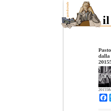
Pasto
dalla
2015
201558