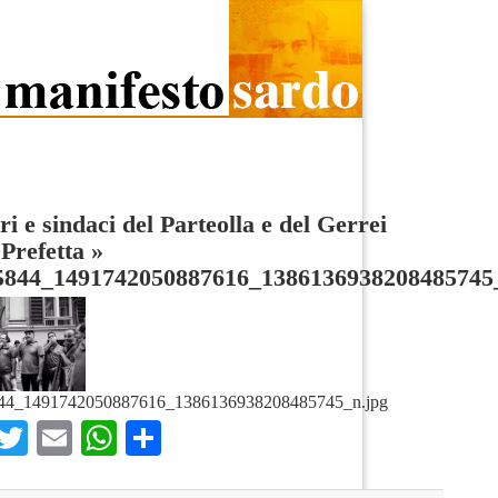
ri e sindaci del Parteolla e del Gerrei
 Prefetta
»
5844_1491742050887616_1386136938208485745
44_1491742050887616_1386136938208485745_n.jpg
Facebook
Twitter
Email
WhatsApp
Condividi