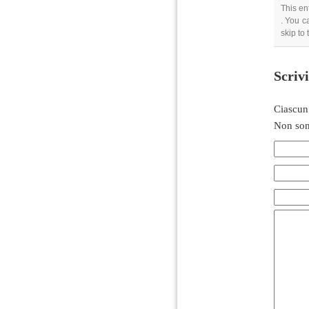
This en
. You c
skip to
Scriv
Ciascun
Non son