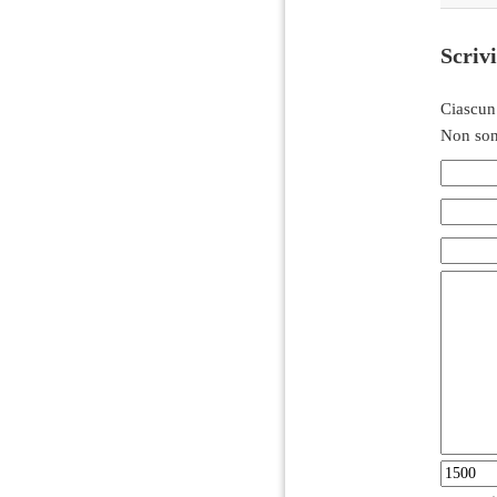
Scriv
Ciascun
Non son