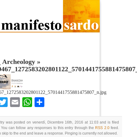
_ Archeology
»
0467_1272583202801122_5701441755881475807
67_1272583202801122_5701441755881475807_n.jpg
Facebook
Twitter
Email
WhatsApp
Condividi
try was posted on venerdì, Dicembre 16th, 2016 at 11:03 and is filed
 You can follow any responses to this entry through the
RSS 2.0
feed.
 skip to the end and leave a response. Pinging is currently not allowed.