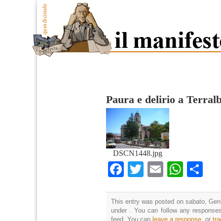
Paura e delirio a Terral
DSCN1448.jpg
Facebook
Twitter
Email
What
Co
This entry was posted on sabato, Genn
under . You can follow any responses
feed. You can
leave a response
, or
tr