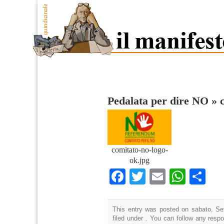
Pedalata per dire NO
»
comitato-no-logo-
ok.jpg
Facebook
Twitter
Email
What
Co
This entry was posted on sabato, Se
filed under . You can follow any resp