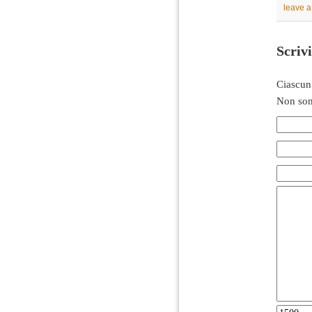
leave 
Scriv
Ciascun
Non son