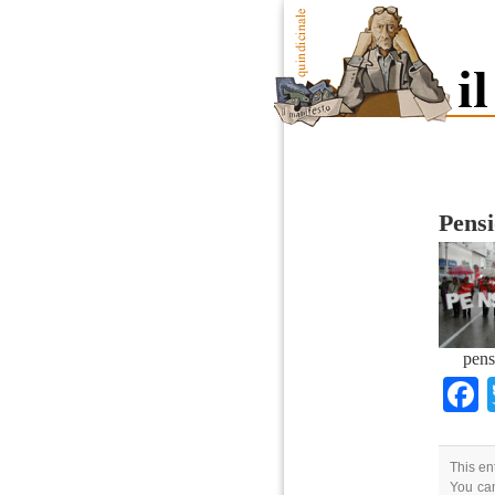
Pensi
pens
This en
You can