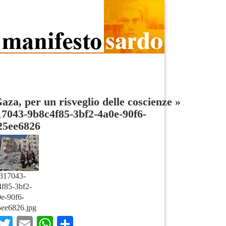
aza, per un risveglio delle coscienze
»
7043-9b8c4f85-3bf2-4a0e-90f6-
25ee6826
317043-
f85-3bf2-
e-90f6-
ee6826.jpg
Facebook
Twitter
Email
WhatsApp
Condividi