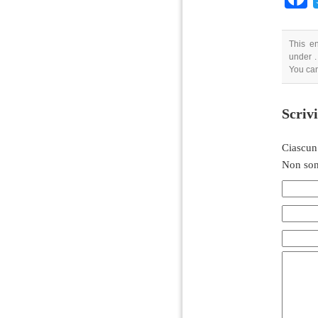
This e
under .
You can
Scriv
Ciascun
Non son