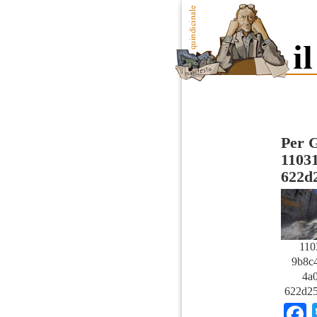
Per G
11031
622d
110
9b8c4
4a0
622d25