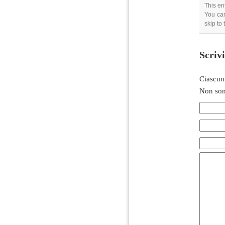
This en
You can
skip to
Scriv
Ciascun
Non son