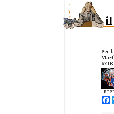
Per l
Marth
ROB
ROBE