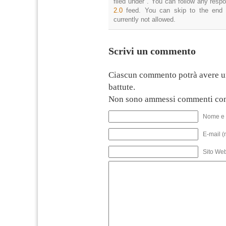
filed under . You can follow any resp
2.0
feed. You can skip to the end 
currently not allowed.
Scrivi un commento
Ciascun commento potrà avere u
battute.
Non sono ammessi commenti con
Nome e 
E-mail (
Sito We