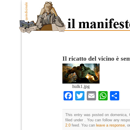
Il ricatto del vicino è s
hulk1.jpg
Facebook
Twitter
Email
What
Co
This entry was posted on domenica, 
filed under . You can follow any resp
2.0
feed. You can
leave a response
, o