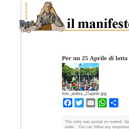
Per un 25 Aprile di lotta
foto_ambra_25aprile.jpg
Facebook
Twitter
Email
What
Co
This entry was posted on martedì, Apr
under . You can follow any responses