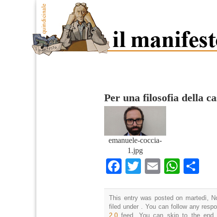
Per una filosofia della c
emanuele-coccia-
1.jpg
Facebook
Twitter
Email
What
Co
This entry was posted on martedì, N
filed under . You can follow any resp
2.0
feed. You can skip to the end 