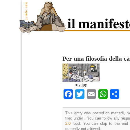
Per una filosofia della c
roy.jpg
Facebook
Twitter
Email
What
Co
This entry was posted on martedì, N
filed under . You can follow any resp
2.0
feed. You can skip to the end 
currently not allowed.