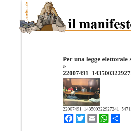
Per una legge elettorale
»
22007491_143500322927
22007491_143500322927241_5471
Facebook
Twitter
Email
What
Co